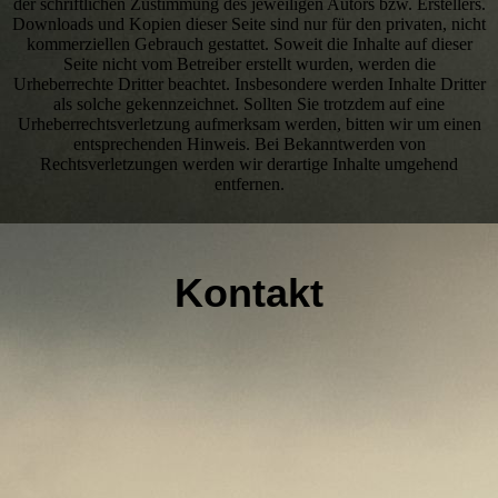
der schriftlichen Zustimmung des jeweiligen Autors bzw. Erstellers.
Downloads und Kopien dieser Seite sind nur für den privaten, nicht
kommerziellen Gebrauch gestattet. Soweit die Inhalte auf dieser
Seite nicht vom Betreiber erstellt wurden, werden die
Urheberrechte Dritter beachtet. Insbesondere werden Inhalte Dritter
als solche gekennzeichnet. Sollten Sie trotzdem auf eine
Urheberrechtsverletzung aufmerksam werden, bitten wir um einen
entsprechenden Hinweis. Bei Bekanntwerden von
Rechtsverletzungen werden wir derartige Inhalte umgehend
entfernen.
Kontakt