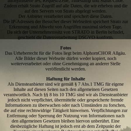
anonymisierte IPs, Request-Zeile, Timestamp und Status Code.
Zudem erhält Strato Zugriff auf alle Daten, die wir erheben und die
auf den Servern von Strato abgelegt werden.
Der Anbieter verarbeitet und speichert diese Daten.
Die IP-Adressen der Besucher dieser Webseiten speichert Strato zur
Erkennung und Abwehr von Angriffen maximal sieben Tage.
Da sich der Unternehmenssitz von STRATO in Berlin befindet,
geschieht die Datenverarbeitung DSGVO-konform.
Fotos
Das Urheberrecht für die Fotos liegt beim AlphornCHOR Allgäu.
Alle Bilder dieser Webseite dürfen weder kopiert, noch
weiterverarbeitet oder ohne Genehmigung an anderer Stelle
veröffentlicht werden.
Haftung für Inhalte
​Als Diensteanbieter sind wir gemäß § 7 Abs.1 TMG für eigene
Inhalte auf diesen Seiten nach den allgemeinen Gesetzen
verantwortlich. Nach §§ 8 bis 10 TMG sind wir als Diensteanbieter
jedoch nicht verpflichtet, übermittelte oder gespeicherte fremde
Informationen zu überwachen oder nach Umständen zu forschen,
die auf eine rechtswidrige Tätigkeit hinweisen. Verpflichtungen zur
Entfernung oder Sperrung der Nutzung von Informationen nach
den allgemeinen Gesetzen bleiben hiervon unberührt. Eine
diesbezügliche Haftung ist jedoch erst ab dem Zeitpunkt der