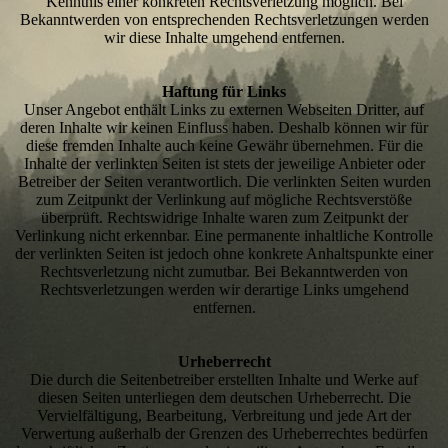
Kenntnis einer konkreten Rechtsverletzung möglich. Bei
Bekanntwerden von entsprechenden Rechtsverletzungen werden
wir diese Inhalte umgehend entfernen.
Haftung für Links
Unser Angebot enthält Links zu externen Webseiten Dritter, auf
deren Inhalte wir keinen Einfluss haben. Deshalb können wir für
diese fremden Inhalte auch keine Gewähr übernehmen. Für die
Inhalte der verlinkten Seiten ist stets der jeweilige Anbieter oder
Betreiber der Seiten verantwortlich. Die verlinkten Seiten wurden
zum Zeitpunkt der Verlinkung auf mögliche Rechtsverstöße
überprüft. Rechtswidrige Inhalte waren zum Zeitpunkt der
Verlinkung nicht erkennbar. Eine permanente inhaltliche Kontrolle
der verlinkten Seiten ist jedoch ohne konkrete Anhaltspunkte einer
Rechtsverletzung nicht zumutbar. Bei Bekanntwerden von
Rechtsverletzungen werden wir derartige Links umgehend
entfernen.
Urheberrecht
Die durch die Seitenbetreiber erstellten Inhalte und Werke auf
diesen Seiten unterliegen dem deutschen Urheberrecht. Die
Vervielfältigung, Bearbeitung, Verbreitung und jede Art der
Verwertung außerhalb der Grenzen des Urheberrechtes bedürfen