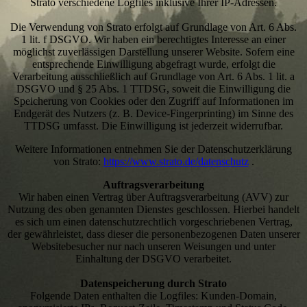
Strato verschiedene Logfiles inklusive Ihrer IP-Adressen.
Die Verwendung von Strato erfolgt auf Grundlage von Art. 6 Abs.
1 lit. f DSGVO. Wir haben ein berechtigtes Interesse an einer
möglichst zuverlässigen Darstellung unserer Website. Sofern eine
entsprechende Einwilligung abgefragt wurde, erfolgt die
Verarbeitung ausschließlich auf Grundlage von Art. 6 Abs. 1 lit. a
DSGVO und § 25 Abs. 1 TTDSG, soweit die Einwilligung die
Speicherung von Cookies oder den Zugriff auf Informationen im
Endgerät des Nutzers (z. B. Device-Fingerprinting) im Sinne des
TTDSG umfasst. Die Einwilligung ist jederzeit widerrufbar.
Weitere Informationen entnehmen Sie der Datenschutzerklärung
von Strato:
https://www.strato.de/datenschutz
.
Auftragsverarbeitung
Wir haben einen Vertrag über Auftragsverarbeitung (AVV) zur
Nutzung des oben genannten Dienstes geschlossen. Hierbei handelt
es sich um einen datenschutzrechtlich vorgeschriebenen Vertrag,
der gewährleistet, dass dieser die personenbezogenen Daten unserer
Websitebesucher nur nach unseren Weisungen und unter
Einhaltung der DSGVO verarbeitet.
Datenspeicherung durch Strato
Folgende Daten enthalten die Logfiles: Kunden-Domain,