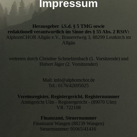
Impressum
Herausgeber i.S.d. § 5 TMG sowie
redaktionell verantwortlich im Sinne des § 55 Abs. 2 RStV:
AlphornCHOR Allgäu e.V., Brauereiweg 3, 88299 Leutkirch im
Allgäu
vertreten durch Christine Schmelzenbach (1. Vorsitzende) und
Hubert Jäger (2. Vorsitzender)
Mail: info@alphornchor.de
Tel.: 0176/42695025
Vereinsregister, Registergericht, Registernummer
Amtsgericht Ulm - Registergericht - (89070 Ulm)
VR: 722108
Finanzamt, Steuernummer
Finanzamt Wangen (88239 Wangen)
Steuernummer: 91065/41416